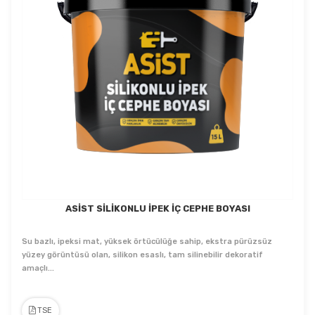
ASİST SİLİKONLU İPEK İÇ CEPHE BOYASI
Su bazlı, ipeksi mat, yüksek örtücülüğe sahip, ekstra pürüzsüz
yüzey görüntüsü olan, silikon esaslı, tam silinebilir dekoratif
amaçlı...
TSE