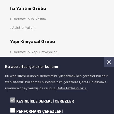
Isı Yalıtım Grubu
Thermoturk Isı Yalıtım
Asist Isı Yalıtım
Yapı Kimyasal Grubu
Thermoturk Yapı Kimyasalları
Asist Yapı Kimyasalları
Bu web sitesi çerezler kullanır
Blog
Bu web sitesi kullanıcı deneyimini iyileştirmek için çerezler kullanır.
Web sitemizi kullanmak suretiyle tüm çerezlere Çerez Politikamız
uyarınca onay vermiş olursunuz.
Daha fazlasını oku.
KESİNLİKLE GEREKLİ ÇEREZLER
PERFORMANS ÇEREZLERİ