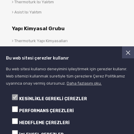
Thermoturk Isı Yalıtım
Asist Isı Yalıtım
Yapı Kimyasal Grubu
Thermoturk Yapı Kimyasalları
Asist Yapı Kimyasalları
Bu web sitesi çerezler kullanır
Blog
Bu web sitesi kullanıcı deneyimini iyileştirmek için çerezler kullanır.
Web sitemizi kullanmak suretiyle tüm çerezlere Çerez Politikamız
uyarınca onay vermiş olursunuz.
Daha fazlasını oku.
KESİNLİKLE GEREKLİ ÇEREZLER
PERFORMANS ÇEREZLERİ
HEDEFLEME ÇEREZLERİ
© 2005- 2024 Albera Boya
Tüm Hakları Saklıdır All Rights Reserved