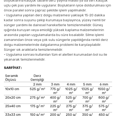
boşluklarına kauçuk tabanlı derz yayma malası ya da sert kauçuk
uçlu çek pas yardımı ile uygulanır. Boşlukların iyice doldurulması için
önce paralel sonra çapraz şekilde işlem yapılmalıdır.
•
Uygulama yapılan derz dolgu malzemesi yaklaşık 15-20 dakika
kadar sonra suyunu çekip kurumaya başlayınca, yüzey nemli bir
sünger yardımı ile dairesel hareketlerle temizlenmelidir. Güneş
ışığında kuruyan veya emiciliği yüksek kaplama malzemelerinin
arasında yapılan uygulamalarda bu süre kısalabilir. Silme işlemi
zamanından önce veya çok sulu süngerle yapıldığında renkli derz
dolgu malzemelerinde dalgalanma problemi ile karşılaşılabilir.
Sünger sık aralıklarla temizlenmelidir.
•
Uygulama sonrası kullanılan tüm el aletleri kurumadan bol su ile
yıkanarak temizlenmelidir.
SARFİYAT:
Seramik
Derz
Ölçüsü
Genişliği
2 mm
3 mm
4 mm
5 mm
6 mm
2
10x10 cm
525 g/ m
775 g/
1025 g/
1325 g/
1550 g/
2
2
2
2
m
m
m
m
2
20x20 cm
275 g/ m
400 g/
525 g/
700 g/
800 g/
2
2
2
2
m
m
m
m
2
25x40 cm
175 g/ m
225 g/
275 g/
375 g/
575 g/
2
2
2
2
m
m
m
m
2
33x33 cm
150 g/ m
200 g/
250 g/
350 g/
450 g/