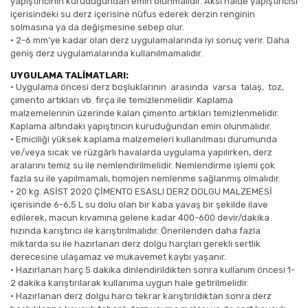
yapıştırıcının kuruduğundan emin olunmalıdır. Aksi halde yapıştırıcısı
içerisindeki su derz içerisine nüfus ederek derzin renginin
solmasına ya da değişmesine sebep olur.
•
2-6 mm’ye kadar olan derz uygulamalarında iyi sonuç verir. Daha
geniş derz uygulamalarında kullanılmamalıdır.
UYGULAMA TALİMATLARI:
•
Uygulama öncesi derz boşluklarının
arasında
varsa
talaş,
toz,
çimento artıkları vb. fırça ile temizlenmelidir. Kaplama
malzemelerinin üzerinde kalan çimento artıkları temizlenmelidir.
Kaplama altındaki yapıştırıcın kuruduğundan emin olunmalıdır.
•
Emiciliği yüksek kaplama malzemeleri kullanılması durumunda
ve/veya sıcak ve rüzgârlı havalarda uygulama yapılırken, derz
aralarını temiz su ile nemlendirilmelidir. Nemlendirme işlemi çok
fazla su ile yapılmamalı, homojen nemlenme sağlanmış olmalıdır.
•
20 kg. ASİST 2020 ÇİMENTO ESASLI DERZ DOLGU MALZEMESİ
içerisinde 6-6,5 L su dolu olan bir kaba yavaş bir şekilde ilave
edilerek, macun kıvamına gelene kadar 400-600 devir/dakika
hızında karıştırıcı ile karıştırılmalıdır. Önerilenden daha fazla
miktarda su ile hazırlanan derz dolgu harçları gerekli sertlik
derecesine ulaşamaz ve mukavemet kaybı yaşanır.
•
Hazırlanan harç 5 dakika dinlendirildikten sonra kullanım öncesi 1-
2 dakika karıştırılarak kullanıma uygun hale getirilmelidir.
•
Hazırlanan derz dolgu harcı tekrar karıştırıldıktan sonra derz