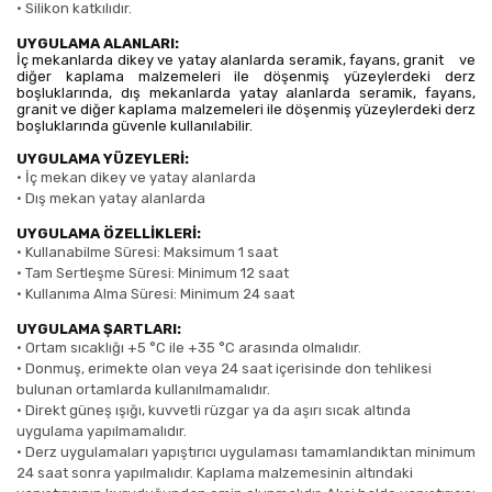
•
Silikon katkılıdır.
UYGULAMA ALANLARI:
İç mekanlarda dikey ve yatay alanlarda seramik, fayans, granit
ve
diğer kaplama malzemeleri ile döşenmiş yüzeylerdeki derz
boşluklarında, dış mekanlarda yatay alanlarda seramik, fayans,
granit ve diğer kaplama malzemeleri ile döşenmiş yüzeylerdeki derz
boşluklarında güvenle kullanılabilir.
UYGULAMA YÜZEYLERİ:
•
İç mekan dikey ve yatay alanlarda
•
Dış mekan yatay alanlarda
UYGULAMA ÖZELLİKLERİ:
•
Kullanabilme Süresi: Maksimum 1 saat
•
Tam Sertleşme Süresi: Minimum 12 saat
•
Kullanıma Alma Süresi: Minimum 24 saat
UYGULAMA ŞARTLARI:
•
Ortam sıcaklığı +5 °C ile +35 °C arasında olmalıdır.
•
Donmuş, erimekte olan veya 24 saat içerisinde don tehlikesi
bulunan ortamlarda kullanılmamalıdır.
•
Direkt güneş ışığı, kuvvetli rüzgar ya da aşırı sıcak altında
uygulama yapılmamalıdır.
•
Derz uygulamaları yapıştırıcı uygulaması tamamlandıktan minimum
24 saat sonra yapılmalıdır. Kaplama malzemesinin altındaki