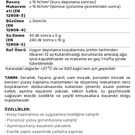
2
Basınç
≥ 15 N/mm
(kuru depolama sonrası)
2
Mukavem
≥ 15 N/mm
(donma-çözünme çevriminden sonra)
eti (EN
12808-3)
Büzülme
≤ 3mm/m
(EN
12808-4)
Su Emme
30 dk sonra ≤ 5 g
(EN
240 dk sonra ≤ 10 g
12808-5)
Raf Ömrü
Uygun depolama koşullarında üretim tarihinden
itibaren 12 ay Kullanılmadığı durumlarda ambalaj ağzı
iyice kapatılmalıdır ve malzeme en geç 1 hafta içinde
tüketilmelidir.
0
Yukarıdaki değerler +21
C de ve %50 bağıl nem için geçerlidir.
TANIM:
Seramik, fayans, granit, cam mozaik, porselen mozaik ve
benzeri yüzey kaplama malzemeleri ile döşenmiş mekanların derz
boşluklarının doldurulmasında kullanılan çimento esaslı polimer
katkılı, aşınma dayanımı yüksek, silikon katkılı, su geçirimsizlik
sağlayan elastik özellikte ve çeşitli kimyasallara dayanıklı dolgu
malzemesidir.
ÖZELLİKLER:
•
Kolay hazırlanma ve uygulanma özelliğine sahiptir.
•
Pürüzsüz yüzey görüntüsüne sahiptir.
•
Aşınmaya karşı dayanımı yüksektir.
•
Elastik yapısı sayesinde çatlama yapmaz.