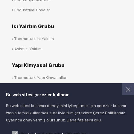
Endüstriyel Boyalar
Isı Yalıtım Grubu
Thermoturk Isı Yalıtım
Asist Isı Yalıtım
Yapı Kimyasal Grubu
Thermoturk Yapı Kimyasalları
Asist Yapı Kimyasalları
Bu web sitesi çerezler kullanır
Blog
Bu web sitesi kullanıcı deneyimini iyileştirmek için çerezler kullanır.
Web sitemizi kullanmak suretiyle tüm çerezlere Çerez Politikamız
uyarınca onay vermiş olursunuz.
Daha fazlasını oku.