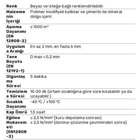
Renk
Beyaz ve isteğe bağlı renklendirilebilir.
Malzeme
Polimer modifiyeli katkılar ve çimento ile mineral
nin
dolgu içerir.
İçeriği
3
Aşınma
≤ 1000 m
Dayanımı
(EN
12808-2)
Uygulam
En az 2 mm, en fazla 6 mm
a Aralığı
Tane
D max < 0,2 mm
Boyutu
(EN
12192-1)
Olgunlaş
5 dakika
ma
Süresi
Temizlem
15-20 dk (ortam sıcaklığına göre süre kısalabilir ya da
e Süresi
uzayabilir.)
0
0
Sıcaklık
-40
C / +100
C
Dayanımı
Kap Ömrü
1,5 saat
2
Eğilme
≥ 2,5 N/mm
(kuru depolama sonrası)
2
Mukavem
≥ 2,5 N/mm
(donma-çözünme çevriminden sonra)
eti
(EN12808
-3)