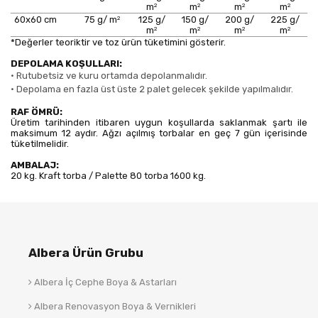
2
2
2
2
m
m
m
m
2
60x60 cm
75 g/ m
125 g/
150 g/
200 g/
225 g/
2
2
2
2
m
m
m
m
*Değerler teoriktir ve toz ürün tüketimini gösterir.
DEPOLAMA KOŞULLARI:
•
Rutubetsiz ve kuru ortamda depolanmalıdır.
•
Depolama en fazla üst üste 2 palet gelecek şekilde yapılmalıdır.
RAF ÖMRÜ:
Üretim tarihinden itibaren uygun koşullarda saklanmak şartı ile
maksimum 12 aydır. Ağzı açılmış torbalar en geç 7 gün içerisinde
tüketilmelidir.
AMBALAJ:
20 kg. Kraft torba / Palette 80 torba 1600 kg.
Albera Ürün Grubu
Albera İç Cephe Boya & Astarları
Albera Renovasyon Boya & Vernikleri