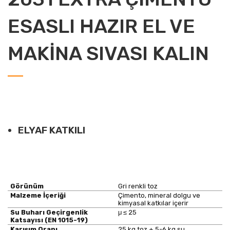
ESASLI HAZIR EL VE
MAKİNA SIVASI KALIN
ELYAF KATKILI
Görünüm
Gri renkli toz
Malzeme İçeriği
Çimento, mineral dolgu ve
kimyasal katkılar içerir
Su Buharı Geçirgenlik
μ ≤ 25
Katsayısı (EN 1015-19)
Karışım Oranı
25 kg toz + 5-6 kg su