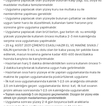
•
Uygulama yapılacak olan yüzeyde bulunan kalıp yağı, toz, boya vb.
maddeler mutlaka temizlenmelidir.
•
Uygulama yapılacak olan yüzey kuru ise mutlaka su ile
nemlendirme yapılması gereklidir.
•
Uygulama yapılacak olan yüzeyde bulunan çatlaklar ve delikler
uygun tamir harcı ile düzeltilmeli, kullanılan tamir harcının priz
süresine göre uygulama yapılmalıdır.
•
Uygulama yapılacak olan brüt beton, gaz beton vb. su emiciliği
yüksek yüzeylerde kullanım öncesi mutlaka 2-3 mm kalınlığında
serpme sıva uygulaması yapılmalıdır.
•
25 kg. ASİST 2031 ÇİMENTO ESASLI HAZIR EL VE MAKİNE SIVASI /
KALIN içerisinde 5-6 L su dolu olan bir kaba yavaş bir şekilde ilave
edilerek, macun kıvamına gelene kadar 400-600 devir/dakika
hızında karıştırıcı ile karıştırılmalıdır.
•
Hazırlanan harç 5 dakika dinlendirildikten sonra kullanım öncesi 1-
2 dakika karıştırılarak kullanıma uygun hale getirilmelidir.
•
Hazırlanan sıva harcı yüzeye el ile yapılan uygulamalarda mala ile
makine ile yapılan uygulamalarda püskürtülerek uygulanır.
•
İlk kat sıva uygulamalarında kalınlık 1-2,5 cm aralığında olmalıdır.
2,5 cm kalınlığını geçen
uygulamalarda
ikinci
kat,
ilk kat sıvanın
prizini alması sonrasında 1-2,5 cm kalınlığında uygulanabilir.
•
Toplam sıva kalınlığı 5 cm ölçüsünü geçmemelidir. Düzgün bir yüzey elde
etmek için yüzeyin mastarlanması gerekmektedir.
•
Uygulama sonrası yüzey 2-4 gün boyunca belli aralıklarla