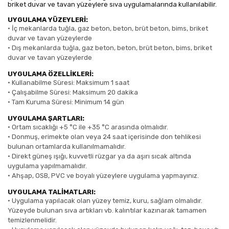
briket duvar ve tavan yüzeylere sıva uygulamalarında kullanılabilir.
UYGULAMA YÜZEYLERİ:
•
İç mekanlarda tuğla, gaz beton, beton, brüt beton, bims, briket
duvar ve tavan yüzeylerde
•
Dış mekanlarda tuğla, gaz beton, beton, brüt beton, bims, briket
duvar ve tavan yüzeylerde
UYGULAMA ÖZELLİKLERİ:
•
Kullanabilme Süresi: Maksimum 1 saat
•
Çalışabilme Süresi: Maksimum 20 dakika
•
Tam Kuruma Süresi: Minimum 14 gün
UYGULAMA ŞARTLARI:
•
Ortam sıcaklığı +5 °C ile +35 °C arasında olmalıdır.
•
Donmuş, erimekte olan veya 24 saat içerisinde don tehlikesi
bulunan ortamlarda kullanılmamalıdır.
•
Direkt güneş ışığı, kuvvetli rüzgar ya da aşırı sıcak altında
uygulama yapılmamalıdır.
•
Ahşap, OSB, PVC ve boyalı yüzeylere uygulama yapmayınız.
UYGULAMA TALİMATLARI:
•
Uygulama yapılacak olan yüzey temiz, kuru, sağlam olmalıdır.
Yüzeyde bulunan sıva artıkları vb. kalıntılar kazınarak tamamen
temizlenmelidir.