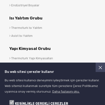
Endüstriyel Boyalar
Isı Yalıtım Grubu
Thermoturk Isı Yalıtım
Asist Isı Yalıtım
Yapı Kimyasal Grubu
Thermoturk Yapı Kimyasalları
Asist Yapı Kimyasalları
Bu web sitesi çerezler kullanır
Blog
Bu web sitesi kullanıcı deneyimini iyileştirmek için çerezler kullanır.
Web sitemizi kullanmak suretiyle tüm çerezlere Çerez Politikamız
uyarınca onay vermiş olursunuz.
Daha fazlasını oku.
KESİNLİKLE GEREKLİ ÇEREZLER