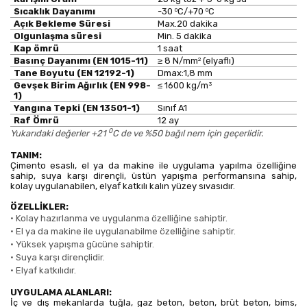
0
0
Sıcaklık Dayanımı
-30
C/+70
C
Açık Bekleme Süresi
Max.20 dakika
Olgunlaşma süresi
Min. 5 dakika
Kap ömrü
1 saat
2
Basınç Dayanımı (EN 1015-11)
≥ 8 N/mm
(elyaflı)
Tane Boyutu (EN 12192-1)
Dmax:1,8 mm
3
Gevşek Birim Ağırlık (EN 998-
≤ 1600 kg/m
1)
Yangına Tepki (EN 13501-1)
Sınıf A1
Raf Ömrü
12 ay
0
Yukarıdaki değerler +21
C de ve %50 bağıl nem için geçerlidir.
TANIM:
Çimento esaslı, el ya da makine ile uygulama yapılma özelliğine
sahip, suya karşı dirençli, üstün yapışma performansına sahip,
kolay uygulanabilen, elyaf katkılı kalın yüzey sıvasıdır.
ÖZELLİKLER:
•
Kolay hazırlanma ve uygulanma özelliğine sahiptir.
•
El ya da makine ile uygulanabilme özelliğine sahiptir.
•
Yüksek yapışma gücüne sahiptir.
•
Suya karşı dirençlidir.
•
Elyaf katkılıdır.
UYGULAMA ALANLARI:
İç ve dış mekanlarda tuğla, gaz beton, beton, brüt beton, bims,