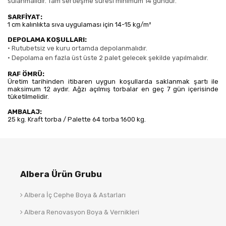
sulanmalıdır. Tam sertleşme süresi minimum 14 gündür.
SARFİYAT:
1 cm kalınlıkta sıva uygulaması için 14-15 kg/m²
DEPOLAMA KOŞULLARI:
•
Rutubetsiz ve kuru ortamda depolanmalıdır.
•
Depolama en fazla üst üste 2 palet gelecek şekilde yapılmalıdır.
RAF ÖMRÜ:
Üretim tarihinden itibaren uygun koşullarda saklanmak şartı ile
maksimum 12 aydır. Ağzı açılmış torbalar en geç 7 gün içerisinde
tüketilmelidir.
AMBALAJ:
25 kg. Kraft torba / Palette 64 torba 1600 kg.
Albera Ürün Grubu
Albera İç Cephe Boya & Astarları
Albera Renovasyon Boya & Vernikleri