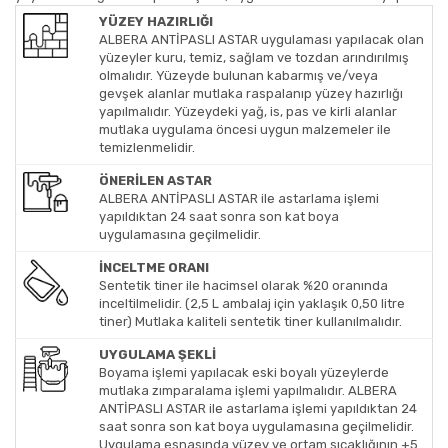
YÜZEY HAZIRLIĞI
ALBERA ANTİPASLI ASTAR uygulaması yapılacak olan
yüzeyler kuru, temiz, sağlam ve tozdan arındırılmış
olmalıdır. Yüzeyde bulunan kabarmış ve/veya
gevşek alanlar mutlaka raspalanıp yüzey hazırlığı
yapılmalıdır. Yüzeydeki yağ, is, pas ve kirli alanlar
mutlaka uygulama öncesi uygun malzemeler ile
temizlenmelidir.
ÖNERİLEN ASTAR
ALBERA ANTİPASLI ASTAR ile astarlama işlemi
yapıldıktan 24 saat sonra son kat boya
uygulamasına geçilmelidir.
İNCELTME ORANI
Sentetik tiner ile hacimsel olarak %20 oranında
inceltilmelidir. (2,5 L ambalaj için yaklaşık 0,50 litre
tiner) Mutlaka kaliteli sentetik tiner kullanılmalıdır.
UYGULAMA ŞEKLİ
Boyama işlemi yapılacak eski boyalı yüzeylerde
mutlaka zımparalama işlemi yapılmalıdır. ALBERA
ANTİPASLI ASTAR ile astarlama işlemi yapıldıktan 24
saat sonra son kat boya uygulamasına geçilmelidir.
Uygulama esnasında yüzey ve ortam sıcaklığının +5