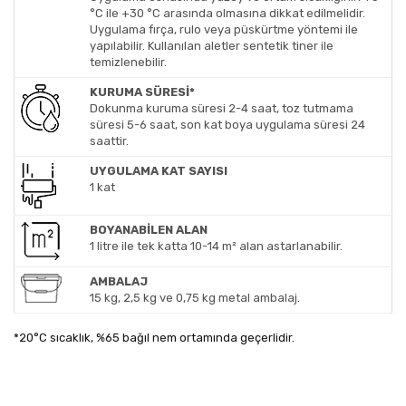
°C ile +30 °C arasında olmasına dikkat edilmelidir.
Uygulama fırça, rulo veya püskürtme yöntemi ile
yapılabilir. Kullanılan aletler sentetik tiner ile
temizlenebilir.
KURUMA SÜRESİ*
Dokunma kuruma süresi 2-4 saat, toz tutmama
süresi 5-6 saat, son kat boya uygulama süresi 24
saattir.
UYGULAMA KAT SAYISI
1 kat
BOYANABİLEN ALAN
1 litre ile tek katta 10-14 m² alan astarlanabilir.
AMBALAJ
15 kg, 2,5 kg ve 0,75 kg metal ambalaj.
*20°C sıcaklık, %65 bağıl nem ortamında geçerlidir.