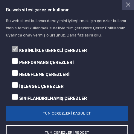
Asist Yapı Kimyasalları
Bu web sitesi çerezler kullanır
Blog
Bu web sitesi kullanıcı deneyimini iyileştirmek için çerezler kullanır.
Web sitemizi kullanmak suretiyle tüm çerezlere Çerez Politikamız
uyarınca onay vermiş olursunuz.
Daha fazlasını oku.
KESİNLİKLE GEREKLİ ÇEREZLER
PERFORMANS ÇEREZLERİ
HEDEFLEME ÇEREZLERİ
© 2005- 2024 Albera Boya
Tüm Hakları Saklıdır All Rights Reserved
İŞLEVSEL ÇEREZLER
SINIFLANDIRILMAMIŞ ÇEREZLER
TÜM ÇEREZLERİ KABUL ET
TÜM ÇEREZLERİ REDDET