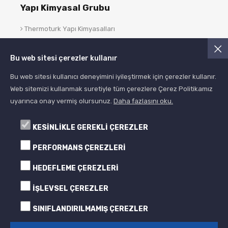
Yapı Kimyasal Grubu
Thermoturk Yapı Kimyasalları
Asist Yapı Kimyasalları
Bu web sitesi çerezler kullanır
Blog
Bu web sitesi kullanıcı deneyimini iyileştirmek için çerezler kullanır.
Web sitemizi kullanmak suretiyle tüm çerezlere Çerez Politikamız
uyarınca onay vermiş olursunuz.
Daha fazlasını oku.
KESİNLİKLE GEREKLİ ÇEREZLER
PERFORMANS ÇEREZLERİ
HEDEFLEME ÇEREZLERİ
© 2005- 2024 Albera Boya
Tüm Hakları Saklıdır All Rights Reserved
İŞLEVSEL ÇEREZLER
SINIFLANDIRILMAMIŞ ÇEREZLER