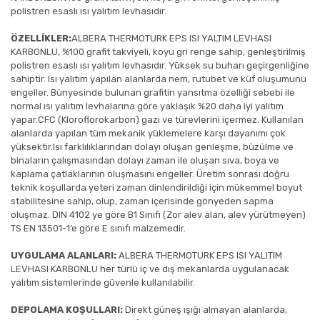
polistren esaslı ısı yalıtım levhasıdır.
ÖZELLİKLER:
ALBERA THERMOTURK EPS ISI YALTIM LEVHASI
KARBONLU, %100 grafit takviyeli, koyu gri renge sahip, genleştirilmiş
polistren esaslı ısı yalıtım levhasıdır. Yüksek su buharı geçirgenliğine
sahiptir. Isı yalıtım yapılan alanlarda nem, rutubet ve küf oluşumunu
engeller. Bünyesinde bulunan grafitin yansıtma özelliği sebebi ile
normal ısı yalıtım levhalarına göre yaklaşık %20 daha iyi yalıtım
yapar.CFC (Kloroflorokarbon) gazı ve türevlerini içermez. Kullanılan
alanlarda yapılan tüm mekanik yüklemelere karşı dayanımı çok
yüksektir.Isı farklılıklarından dolayı oluşan genleşme, büzülme ve
binaların çalışmasından dolayı zaman ile oluşan sıva, boya ve
kaplama çatlaklarının oluşmasını engeller. Üretim sonrası doğru
teknik koşullarda yeteri zaman dinlendirildiği için mükemmel boyut
stabilitesine sahip, olup, zaman içerisinde gönyeden sapma
oluşmaz. DIN 4102 ye göre B1 Sınıfı (Zor alev alan, alev yürütmeyen)
TS EN 13501-1’e göre E sınıfı malzemedir.
UYGULAMA ALANLARI:
ALBERA THERMOTURK EPS ISI YALITIM
LEVHASI KARBONLU her türlü iç ve dış mekanlarda uygulanacak
yalıtım sistemlerinde güvenle kullanılabilir.
DEPOLAMA KOŞULLARI:
Direkt güneş ışığı almayan alanlarda,