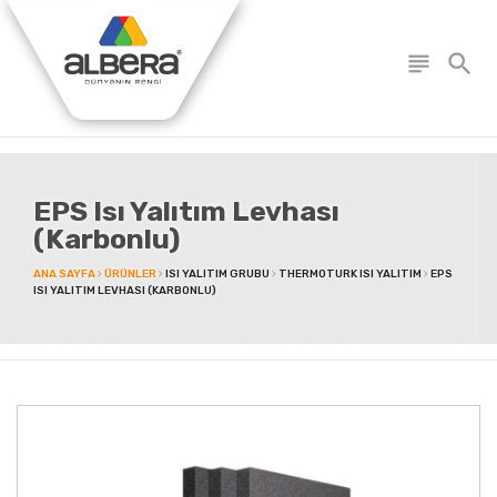
subject
search
EPS Isı Yalıtım Levhası
(Karbonlu)
ANA SAYFA
ÜRÜNLER
ISI YALITIM GRUBU
THERMOTURK ISI YALITIM
EPS
ISI YALITIM LEVHASI (KARBONLU)