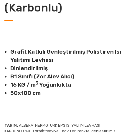
(Karbonlu)
Grafit Katkılı Genleştirilmiş Polistiren Isı
Yalıtımı Levhası
Dinlendirilmiş
B1 Sınıfı (Zor Alev Alıcı)
3
16 KG / m
Yoğunlukta
50x100 cm
TANIM:
ALBERATHERMOTURK EPS ISI YALTIM LEVHASI
KARBONLU,%100 grafit takviyeli, koyu gri renkte, genleştirilmiş