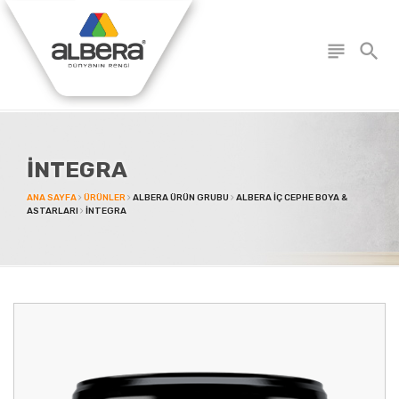
subject
search
İNTEGRA
ANA SAYFA
ÜRÜNLER
ALBERA ÜRÜN GRUBU
ALBERA İÇ CEPHE BOYA &
ASTARLARI
İNTEGRA