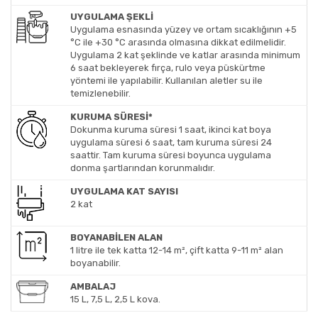
UYGULAMA ŞEKLİ
Uygulama esnasında yüzey ve ortam sıcaklığının +5
°C ile +30 °C arasında olmasına dikkat edilmelidir.
Uygulama 2 kat şeklinde ve katlar arasında minimum
6 saat bekleyerek fırça, rulo veya püskürtme
yöntemi ile yapılabilir. Kullanılan aletler su ile
temizlenebilir.
KURUMA SÜRESİ*
Dokunma kuruma süresi 1 saat, ikinci kat boya
uygulama süresi 6 saat, tam kuruma süresi 24
saattir. Tam kuruma süresi boyunca uygulama
donma şartlarından korunmalıdır.
UYGULAMA KAT SAYISI
2 kat
BOYANABİLEN ALAN
1 litre ile tek katta 12-14 m², çift katta 9-11 m² alan
boyanabilir.
AMBALAJ
15 L, 7,5 L, 2,5 L kova.