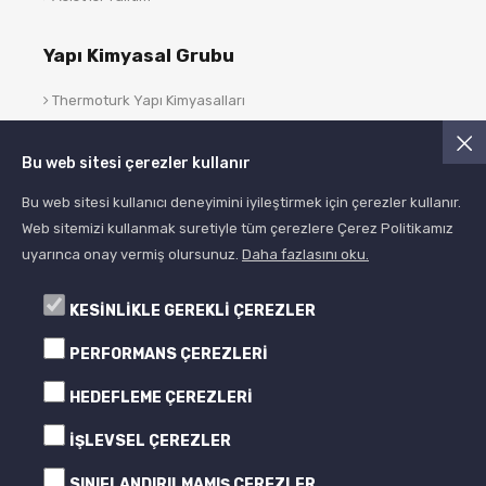
Yapı Kimyasal Grubu
Thermoturk Yapı Kimyasalları
Asist Yapı Kimyasalları
Bu web sitesi çerezler kullanır
Blog
Bu web sitesi kullanıcı deneyimini iyileştirmek için çerezler kullanır.
Web sitemizi kullanmak suretiyle tüm çerezlere Çerez Politikamız
uyarınca onay vermiş olursunuz.
Daha fazlasını oku.
KESİNLİKLE GEREKLİ ÇEREZLER
PERFORMANS ÇEREZLERİ
HEDEFLEME ÇEREZLERİ
© 2005- 2024 Albera Boya
Tüm Hakları Saklıdır All Rights Reserved
İŞLEVSEL ÇEREZLER
SINIFLANDIRILMAMIŞ ÇEREZLER