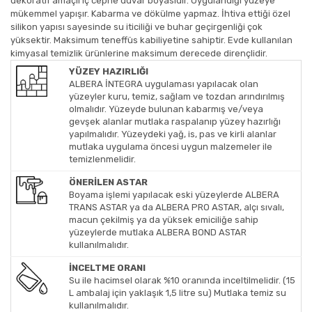
dekoratif amaçlı iç cephe duvar boyasıdır. Uygulandığı yüzeye
mükemmel yapışır. Kabarma ve dökülme yapmaz. İhtiva ettiği özel
silikon yapısı sayesinde su iticiliği ve buhar geçirgenliği çok
yüksektir. Maksimum teneffüs kabiliyetine sahiptir. Evde kullanılan
kimyasal temizlik ürünlerine maksimum derecede dirençlidir.
YÜZEY HAZIRLIĞI
ALBERA İNTEGRA uygulaması yapılacak olan
yüzeyler kuru, temiz, sağlam ve tozdan arındırılmış
olmalıdır. Yüzeyde bulunan kabarmış ve/veya
gevşek alanlar mutlaka raspalanıp yüzey hazırlığı
yapılmalıdır. Yüzeydeki yağ, is, pas ve kirli alanlar
mutlaka uygulama öncesi uygun malzemeler ile
temizlenmelidir.
ÖNERİLEN ASTAR
Boyama işlemi yapılacak eski yüzeylerde ALBERA
TRANS ASTAR ya da ALBERA PRO ASTAR, alçı sıvalı,
macun çekilmiş ya da yüksek emiciliğe sahip
yüzeylerde mutlaka ALBERA BOND ASTAR
kullanılmalıdır.
İNCELTME ORANI
Su ile hacimsel olarak %10 oranında inceltilmelidir. (15
L ambalaj için yaklaşık 1,5 litre su) Mutlaka temiz su
kullanılmalıdır.