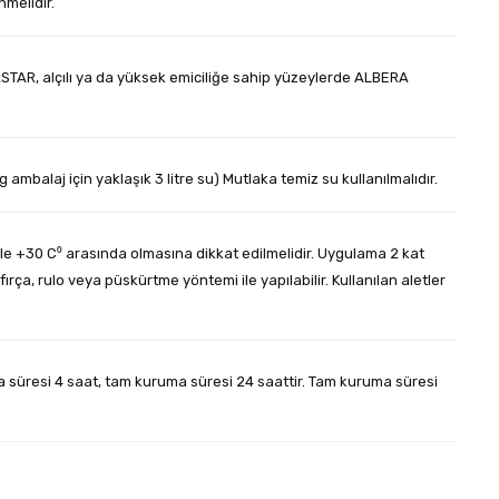
melidir.
TAR, alçılı ya da yüksek emiciliğe sahip yüzeylerde ALBERA
g ambalaj için yaklaşık 3 litre su) Mutlaka temiz su kullanılmalıdır.
le +30 C⁰ arasında olmasına dikkat edilmelidir. Uygulama 2 kat
ça, rulo veya püskürtme yöntemi ile yapılabilir. Kullanılan aletler
 süresi 4 saat, tam kuruma süresi 24 saattir. Tam kuruma süresi