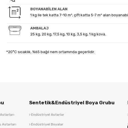
BOYANABİLEN ALAN
1 kg ile tek katta 7-10 m², çift katta 5-7 m² alan boyanabil
AMBALAJ
25 kg, 20 kg, 17,5 kg, 10 kg, 3,5 kg, 1 kg kova.
*20°C sıcaklık, %65 bağıl nem ortamında geçerlidir.
bu
Sentetik&Endüstriyel Boya Grubu
Astarları
Endüstriyel Astarlar
 Astarları
Endüstriyel Boyalar