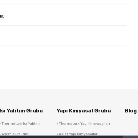
ir.
Isı Yalıtım Grubu
Yapı Kimyasal Grubu
Blog
Thermoturk Isı Yalıtım
Thermoturk Yapı Kimyasalları
Asist Isı Yalıtım
Asist Yapı Kimyasalları