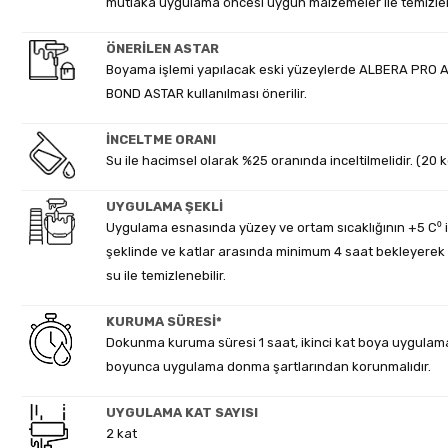
mutlaka uygulama öncesi uygun malzemeler ile temizlen
ÖNERİLEN ASTAR
Boyama işlemi yapılacak eski yüzeylerde ALBERA PRO AS
BOND ASTAR kullanılması önerilir.
İNCELTME ORANI
Su ile hacimsel olarak %25 oranında inceltilmelidir. (20 k
UYGULAMA ŞEKLİ
Uygulama esnasında yüzey ve ortam sıcaklığının +5 C⁰ i
şeklinde ve katlar arasında minimum 4 saat bekleyerek fır
su ile temizlenebilir.
KURUMA SÜRESİ*
Dokunma kuruma süresi 1 saat, ikinci kat boya uygulama
boyunca uygulama donma şartlarından korunmalıdır.
UYGULAMA KAT SAYISI
2 kat