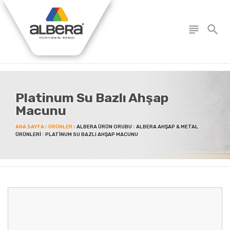
subject
search
Platinum Su Bazlı Ahşap
Macunu
ANA SAYFA
ÜRÜNLER
ALBERA ÜRÜN GRUBU
ALBERA AHŞAP & METAL
ÜRÜNLERI
PLATINUM SU BAZLI AHŞAP MACUNU