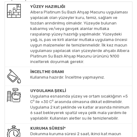
YÜZEY HAZIRLIĞI
Albera Platinum Su Bazlı Ahşap Macunu uygulaması
yapılacak olan yüzeyler kuru, temiz, sağlam ve
tozdan arındırılmış olmalıdır. Yüzeyde bulunan
kabarmış ve/veya gevşek alanlar mutlaka
raspalanıp yüzey hazırlığı yapılmalıdır. Yüzeydeki
yağ, is, pas ve kirli alanlar mutlaka uygulama öncesi
uygun malzemeler ile temizlenmelidir. İlk kez macun
uygulaması yapılacak olan yüzeylerde ahşabı Albera
Platinum Su Bazlı Ahşap Macunu ürününü %100
incelterek doyurmak gerekir.
İNCELTME ORANI
Kullanıma hazırdır. İnceltme yapmayınız.
UYGULAMA ŞEKLİ
Uygulama esnasında yüzey ve ortam sıcaklığının +5
C⁰ ile +30 C⁰ arasında olmasına dikkat edilmelidir.
Uygulama 2 kat şeklinde ve katlar arasında minimum
6 saat bekleyerek spatül veya çelik mala yardımı ile
yapılabilir. Kullanılan aletler su ile temizlenebilir.
KURUMA SÜRESİ*
Dokunma kuruma süresi 2 saat, ikinci kat macun