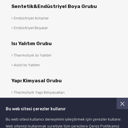
Sentetik&Endüstriyel Boya Grubu
Endüstriyel Astarlar
Endüstriyel Boyalar
Isı Yalıtım Grubu
Thermoturk Isı Yalıtım
Asist Isı Yalıtım
Yapı Kimyasal Grubu
Thermoturk Yapı Kimyasalları
Asist Yapı Kimyasalları
Bu web sitesi çerezler kullanır
Blog
Bu web sitesi kullanıcı deneyimini iyileştirmek için çerezler kullanır.
Web sitemizi kullanmak suretiyle tüm çerezlere Çerez Politikamız