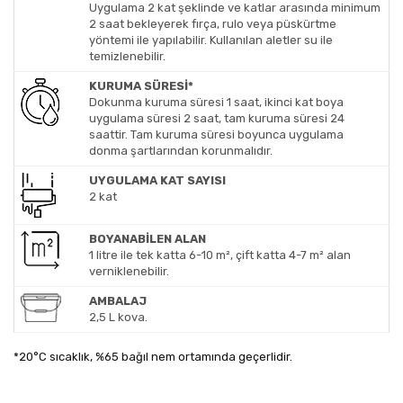
Uygulama 2 kat şeklinde ve katlar arasında minimum
2 saat bekleyerek fırça, rulo veya püskürtme
yöntemi ile yapılabilir. Kullanılan aletler su ile
temizlenebilir.
KURUMA SÜRESİ*
Dokunma kuruma süresi 1 saat, ikinci kat boya
uygulama süresi 2 saat, tam kuruma süresi 24
saattir. Tam kuruma süresi boyunca uygulama
donma şartlarından korunmalıdır.
UYGULAMA KAT SAYISI
2 kat
BOYANABİLEN ALAN
1 litre ile tek katta 6-10 m², çift katta 4-7 m² alan
verniklenebilir.
AMBALAJ
2,5 L kova.
*20°C sıcaklık, %65 bağıl nem ortamında geçerlidir.