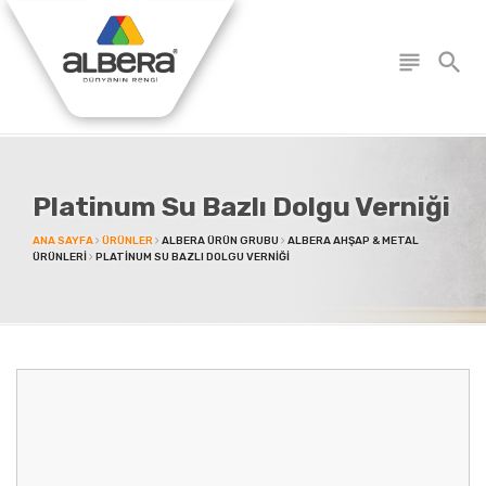
subject
search
Platinum Su Bazlı Dolgu Verniği
ANA SAYFA
ÜRÜNLER
ALBERA ÜRÜN GRUBU
ALBERA AHŞAP & METAL
ÜRÜNLERI
PLATINUM SU BAZLI DOLGU VERNIĞI