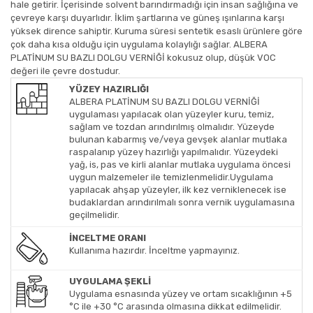
hale getirir. İçerisinde solvent barındırmadığı için insan sağlığına ve
çevreye karşı duyarlıdır. İklim şartlarına ve güneş ışınlarına karşı
yüksek dirence sahiptir. Kuruma süresi sentetik esaslı ürünlere göre
çok daha kısa olduğu için uygulama kolaylığı sağlar. ALBERA
PLATİNUM SU BAZLI DOLGU VERNİĞİ kokusuz olup, düşük VOC
değeri ile çevre dostudur.
YÜZEY HAZIRLIĞI
ALBERA PLATİNUM SU BAZLI DOLGU VERNİĞİ
uygulaması yapılacak olan yüzeyler kuru, temiz,
sağlam ve tozdan arındırılmış olmalıdır. Yüzeyde
bulunan kabarmış ve/veya gevşek alanlar mutlaka
raspalanıp yüzey hazırlığı yapılmalıdır. Yüzeydeki
yağ, is, pas ve kirli alanlar mutlaka uygulama öncesi
uygun malzemeler ile temizlenmelidir.Uygulama
yapılacak ahşap yüzeyler, ilk kez verniklenecek ise
budaklardan arındırılmalı sonra vernik uygulamasına
geçilmelidir.
İNCELTME ORANI
Kullanıma hazırdır. İnceltme yapmayınız.
UYGULAMA ŞEKLİ
Uygulama esnasında yüzey ve ortam sıcaklığının +5
°C ile +30 °C arasında olmasına dikkat edilmelidir.