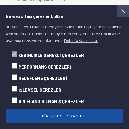
Asist Yapı Kimyasalları
Bu web sitesi çerezler kullanır
Blog
Bu web sitesi kullanıcı deneyimini iyileştirmek için çerezler kullanır.
Web sitemizi kullanmak suretiyle tüm çerezlere Çerez Politikamız
uyarınca onay vermiş olursunuz.
Daha fazlasını oku.
KESİNLİKLE GEREKLİ ÇEREZLER
PERFORMANS ÇEREZLERİ
HEDEFLEME ÇEREZLERİ
© 2005- 2024 Albera Boya
Tüm Hakları Saklıdır All Rights Reserved
İŞLEVSEL ÇEREZLER
SINIFLANDIRILMAMIŞ ÇEREZLER
TÜM ÇEREZLERİ KABUL ET