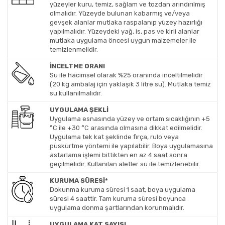
yüzeyler kuru, temiz, sağlam ve tozdan arındırılmış
olmalıdır. Yüzeyde bulunan kabarmış ve/veya
gevşek alanlar mutlaka raspalanıp yüzey hazırlığı
yapılmalıdır. Yüzeydeki yağ, is, pas ve kirli alanlar
mutlaka uygulama öncesi uygun malzemeler ile
temizlenmelidir.
İNCELTME ORANI
Su ile hacimsel olarak %25 oranında inceltilmelidir
(20 kg ambalaj için yaklaşık 3 litre su). Mutlaka temiz
su kullanılmalıdır.
UYGULAMA ŞEKLİ
Uygulama esnasında yüzey ve ortam sıcaklığının +5
°C ile +30 °C arasında olmasına dikkat edilmelidir.
Uygulama tek kat şeklinde fırça, rulo veya
püskürtme yöntemi ile yapılabilir. Boya uygulamasına
astarlama işlemi bittikten en az 4 saat sonra
geçilmelidir. Kullanılan aletler su ile temizlenebilir.
KURUMA SÜRESİ*
Dokunma kuruma süresi 1 saat, boya uygulama
süresi 4 saattir. Tam kuruma süresi boyunca
uygulama donma şartlarından korunmalıdır.
UYGULAMA KAT SAYISI