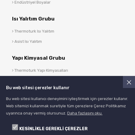
Endüstriyel Boyalar
Isı Yalıtım Grubu
Thermoturk Isı Yalıtım
Asist Isı Yalıtım
Yapı Kimyasal Grubu
Thermoturk Yapı Kimyasalları
Asist Yapı Kimyasalları
Bu web sitesi çerezler kullanır
Blog
Bu web sitesi kullanıcı deneyimini iyileştirmek için çerezler kullanır.
Web sitemizi kullanmak suretiyle tüm çerezlere Çerez Politikamız
uyarınca onay vermiş olursunuz.
Daha fazlasını oku.
KESİNLİKLE GEREKLİ ÇEREZLER