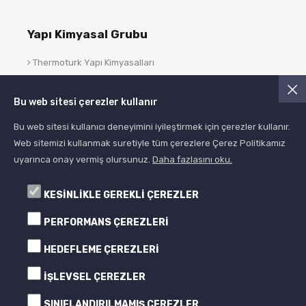
Yapı Kimyasal Grubu
Thermoturk Yapı Kimyasalları
Asist Yapı Kimyasalları
Bu web sitesi çerezler kullanır
Blog
Bu web sitesi kullanıcı deneyimini iyileştirmek için çerezler kullanır.
Web sitemizi kullanmak suretiyle tüm çerezlere Çerez Politikamız
uyarınca onay vermiş olursunuz.
Daha fazlasını oku.
KESİNLİKLE GEREKLİ ÇEREZLER
PERFORMANS ÇEREZLERİ
HEDEFLEME ÇEREZLERİ
© 2005- 2024 Albera Boya
Tüm Hakları Saklıdır All Rights Reserved
İŞLEVSEL ÇEREZLER
SINIFLANDIRILMAMIŞ ÇEREZLER