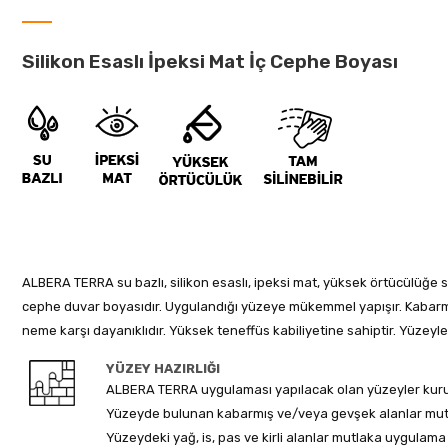
Silikon Esaslı İpeksi Mat İç Cephe Boyası
ALBERA TERRA su bazlı, silikon esaslı, ipeksi mat, yüksek örtücülüğe sah
cephe duvar boyasıdır. Uygulandığı yüzeye mükemmel yapışır. Kabarma 
neme karşı dayanıklıdır. Yüksek teneffüs kabiliyetine sahiptir. Yüzey
YÜZEY HAZIRLIĞI
ALBERA TERRA uygulaması yapılacak olan yüzeyler kuru, 
Yüzeyde bulunan kabarmış ve/veya gevşek alanlar mutlak
Yüzeydeki yağ, is, pas ve kirli alanlar mutlaka uygulam