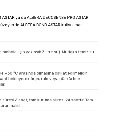
ANS ASTAR ya da ALBERA DECOSENSE PRO ASTAR,
ip yüzeylerde ALBERA BOND ASTAR kullanılması
 ambalaj için yaklaşık 3 litre su). Mutlaka temiz su
e +30 °C arasında olmasına dikkat edilmelidir.
saat bekleyerek fırça, rulo veya püskürtme
lir.
 süresi 6 saat, tam kuruma süresi 24 saattir. Tam
orunmalıdır.