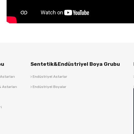
bu
Sentetik&Endüstriyel Boya Grubu
Astarları
Endüstriyel Astarlar
 Astarları
Endüstriyel Boyalar
ri