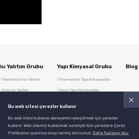
Isı Yalıtım Grubu
Yapı Kimyasal Grubu
Blog
Thermoturk Isı Yalıtım
Thermoturk Yapı Kimyasalları
Asist Isı Yalıtım
Asist Yapı Kimyasalları
Bu web sitesi çerezler kullanır
Bu web sitesi kullanıcı deneyimini iyileştirmek için çerezler
kullanır. Web sitemizi kullanmak suretiyle tüm çerezlere Çerez
Politikamız uyarınca onay vermiş olursunuz.
Daha fazlasını oku.