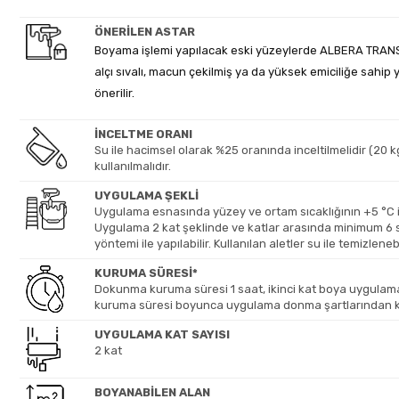
ÖNERİLEN ASTAR
Boyama işlemi yapılacak eski yüzeylerde ALBERA TR
alçı sıvalı, macun çekilmiş ya da yüksek emiciliğe sah
önerilir.
İNCELTME ORANI
Su ile hacimsel olarak %25 oranında inceltilmelidir (20 kg
kullanılmalıdır.
UYGULAMA ŞEKLİ
Uygulama esnasında yüzey ve ortam sıcaklığının +5 °C il
Uygulama 2 kat şeklinde ve katlar arasında minimum 6 
yöntemi ile yapılabilir. Kullanılan aletler su ile temizlenebi
KURUMA SÜRESİ*
Dokunma kuruma süresi 1 saat, ikinci kat boya uygulama
kuruma süresi boyunca uygulama donma şartlarından k
UYGULAMA KAT SAYISI
2 kat
BOYANABİLEN ALAN