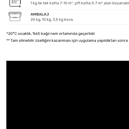
1 kg ile tek katta 7-10 m², çift katta 5-7 m² alan boyanabil
AMBALAJ
20 kg, 10 kg, 3,5 kg kova.
*20°C sıcaklık, %65 bağıl nem ortamında geçerlidir.
** Tam silinebilir özelliğini kazanması için uygulama yapıldıktan sonr