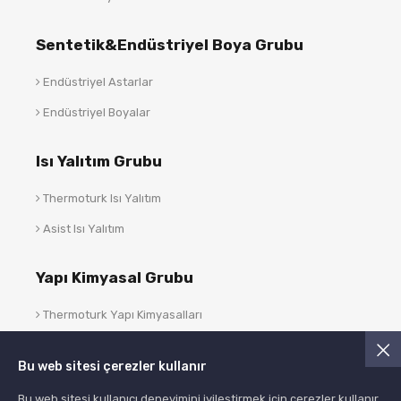
Sentetik&Endüstriyel Boya Grubu
Endüstriyel Astarlar
Endüstriyel Boyalar
Isı Yalıtım Grubu
Thermoturk Isı Yalıtım
Asist Isı Yalıtım
Yapı Kimyasal Grubu
Thermoturk Yapı Kimyasalları
Asist Yapı Kimyasalları
Bu web sitesi çerezler kullanır
Blog
Bu web sitesi kullanıcı deneyimini iyileştirmek için çerezler kullanır.