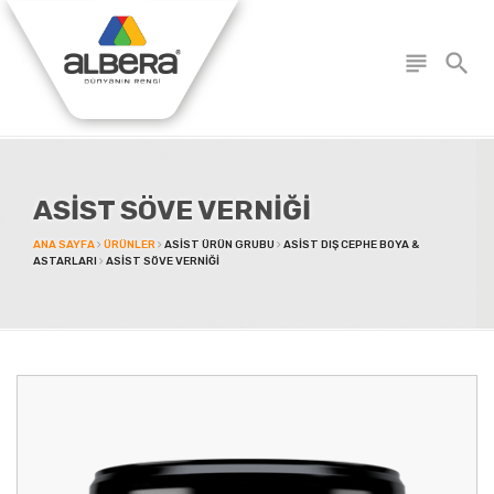
subject
search
ASİST SÖVE VERNİĞİ
ANA SAYFA
ÜRÜNLER
ASIST ÜRÜN GRUBU
ASIST DIŞ CEPHE BOYA &
ASTARLARI
ASİST SÖVE VERNİĞİ