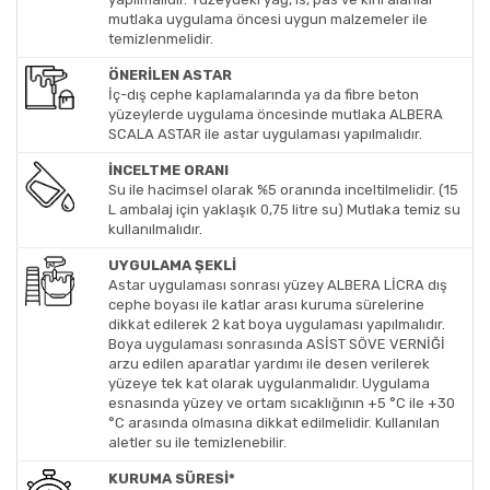
mutlaka uygulama öncesi uygun malzemeler ile
temizlenmelidir.
ÖNERİLEN ASTAR
İç-dış cephe kaplamalarında ya da fibre beton
yüzeylerde uygulama öncesinde mutlaka ALBERA
SCALA ASTAR ile astar uygulaması yapılmalıdır.
İNCELTME ORANI
Su ile hacimsel olarak %5 oranında inceltilmelidir. (15
L ambalaj için yaklaşık 0,75 litre su) Mutlaka temiz su
kullanılmalıdır.
UYGULAMA ŞEKLİ
Astar uygulaması sonrası yüzey ALBERA LİCRA dış
cephe boyası ile katlar arası kuruma sürelerine
dikkat edilerek 2 kat boya uygulaması yapılmalıdır.
Boya uygulaması sonrasında ASİST SÖVE VERNİĞİ
arzu edilen aparatlar yardımı ile desen verilerek
yüzeye tek kat olarak uygulanmalıdır. Uygulama
esnasında yüzey ve ortam sıcaklığının +5 °C ile +30
°C arasında olmasına dikkat edilmelidir. Kullanılan
aletler su ile temizlenebilir.
KURUMA SÜRESİ*