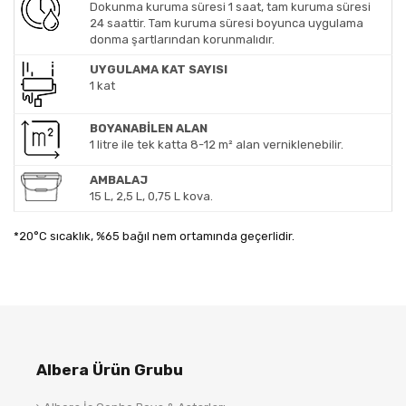
Dokunma kuruma süresi 1 saat, tam kuruma süresi
24 saattir. Tam kuruma süresi boyunca uygulama
donma şartlarından korunmalıdır.
UYGULAMA KAT SAYISI
1 kat
BOYANABİLEN ALAN
1 litre ile tek katta 8-12 m² alan verniklenebilir.
AMBALAJ
15 L, 2,5 L, 0,75 L kova.
*20°C sıcaklık, %65 bağıl nem ortamında geçerlidir.
Albera Ürün Grubu