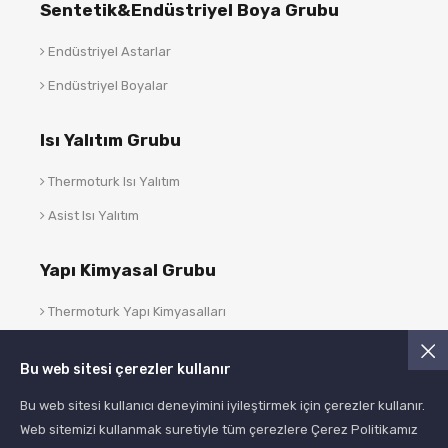
Sentetik&Endüstriyel Boya Grubu
Endüstriyel Astarlar
Endüstriyel Boyalar
Isı Yalıtım Grubu
Thermoturk Isı Yalıtım
Asist Isı Yalıtım
Yapı Kimyasal Grubu
Thermoturk Yapı Kimyasalları
Asist Yapı Kimyasalları
Bu web sitesi çerezler kullanır
Blog
Bu web sitesi kullanıcı deneyimini iyileştirmek için çerezler kullanır.
Web sitemizi kullanmak suretiyle tüm çerezlere Çerez Politikamız