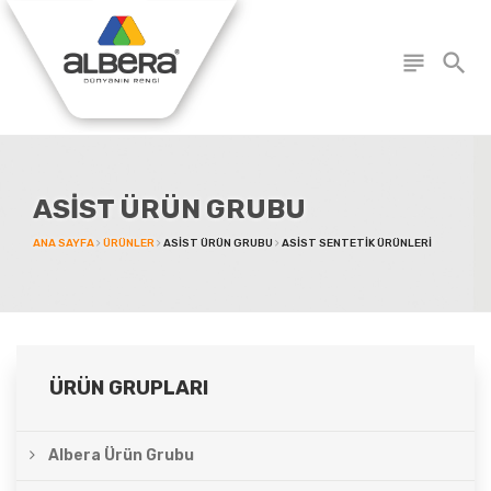
subject
search
ASIST ÜRÜN GRUBU
ANA SAYFA
ÜRÜNLER
ASIST ÜRÜN GRUBU
ASIST SENTETIK ÜRÜNLERI
ÜRÜN GRUPLARI
Albera Ürün Grubu