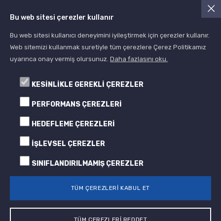
Asist Yapı Kimyasalları
Bu web sitesi çerezler kullanır
Blog
Bu web sitesi kullanıcı deneyimini iyileştirmek için çerezler kullanır.
Web sitemizi kullanmak suretiyle tüm çerezlere Çerez Politikamız
uyarınca onay vermiş olursunuz.
Daha fazlasını oku.
KESİNLİKLE GEREKLİ ÇEREZLER
PERFORMANS ÇEREZLERİ
HEDEFLEME ÇEREZLERİ
© 2005- 2024 Albera Boya
Tüm Hakları Saklıdır All Rights Reserved
İŞLEVSEL ÇEREZLER
SINIFLANDIRILMAMIŞ ÇEREZLER
TÜM ÇEREZLERİ KABUL ET
TÜM ÇEREZLERİ REDDET